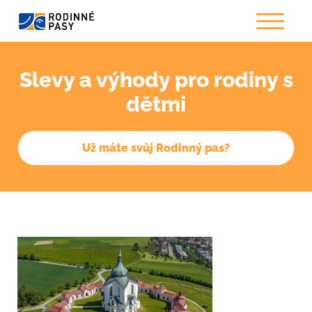
Slevy a výhody pro rodiny s
dětmi
Už máte svůj Rodinný pas?