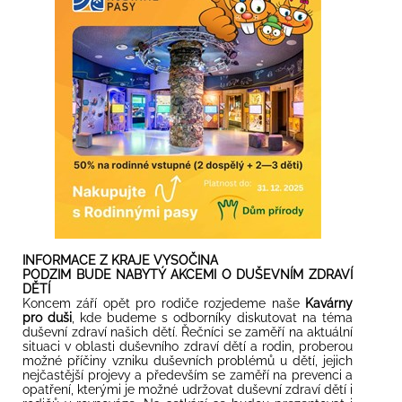
INFORMACE Z KRAJE VYSOČINA
PODZIM BUDE NABYTÝ AKCEMI O DUŠEVNÍM ZDRAVÍ
DĚTÍ
Koncem září opět pro rodiče rozjedeme naše
Kavárny
pro duši
, kde budeme s odborníky diskutovat na téma
duševní zdraví našich dětí. Řečníci se zaměří na aktuální
situaci v oblasti duševního zdraví dětí a rodin, proberou
možné příčiny vzniku duševních problémů u dětí, jejich
nejčastější projevy a především se zaměří na prevenci a
opatření, kterými je možné udržovat duševní zdraví dětí i