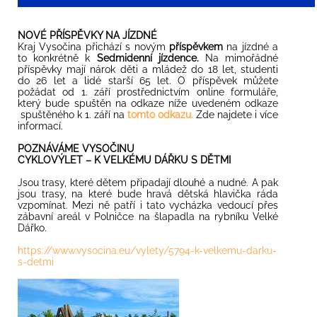
NOVÉ PŘÍSPĚVKY NA JÍZDNÉ
Kraj Vysočina přichází s novým
příspěvkem
na jízdné a
to konkrétně k
Sedmidenní jízdence.
Na mimořádné
příspěvky mají nárok děti a mládež do 18 let, studenti
do 26 let a lidé starší 65 let. O příspěvek můžete
požádat od 1. září prostřednictvím online formuláře,
který bude spuštěn na odkaze níže uvedeném odkaze
spuštěného k 1. září na
tomto odkazu.
Zde najdete i více
informací.
POZNÁVÁME VYSOČINU
CYKLOVÝLET – K VELKÉMU DÁŘKU S DĚTMI
Jsou trasy, které dětem připadají dlouhé a nudné. A pak
jsou trasy, na které bude hravá dětská hlavička ráda
vzpomínat. Mezi ně patří i tato vycházka vedoucí přes
zábavní areál v Polničce na šlapadla na rybníku Velké
Dářko.
https://www.vysocina.eu/vylety/5794-k-velkemu-darku-
s-detmi