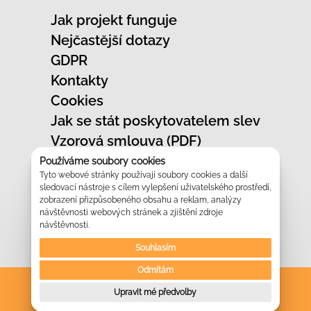
Jak projekt funguje
Nejčastější dotazy
GDPR
Kontakty
Cookies
Jak se stát poskytovatelem slev
Vzorová smlouva (PDF)
Jak označit provozovnu
Používáme soubory cookies
Tyto webové stránky používají soubory cookies a další
Vzhled slevových karet
sledovací nástroje s cílem vylepšení uživatelského prostředí,
Prezentace projektu
zobrazení přizpůsobeného obsahu a reklam, analýzy
návštěvnosti webových stránek a zjištění zdroje
Kontakt na obchodní zástupce
návštěvnosti.
Logo ke stažení
Souhlasím
Odmítám
Upravit mé předvolby
© 2026 Rodinné pasy