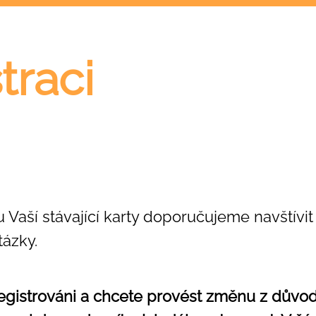
traci
 Vaší stávající karty doporučujeme navštívi
tázky.
ž registrováni a chcete provést změnu z důvod