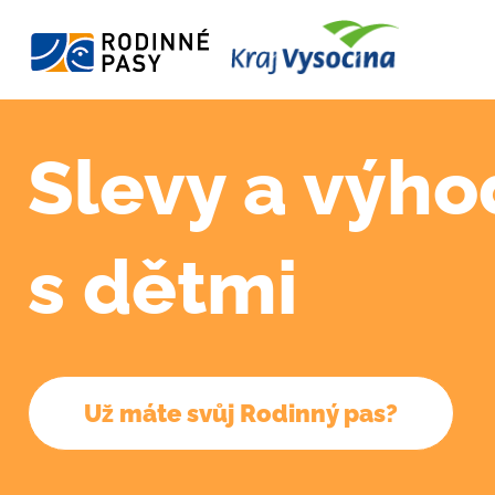
Slevy a výho
s dětmi
Už máte svůj Rodinný pas?