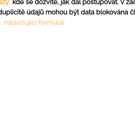
azy
,
kde se dozvíte, jak dál postupovat. V 
 duplicitě údajů mohou být data blokována č
, následující formulář.