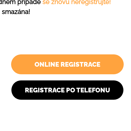
žádném případě
se znovu neregistrujte!
i smazána!
ONLINE REGISTRACE
REGISTRACE PO TELEFONU