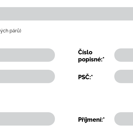
ných párů)
Číslo
popisné:*
PSČ:*
Příjmení:*