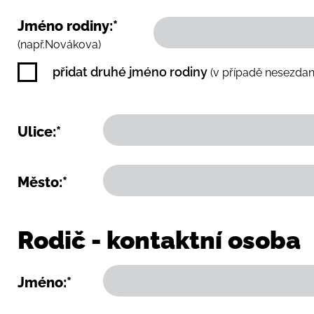
Jméno rodiny:*
(např.Novákova)
přidat druhé jméno rodiny
(v případě nesezda
Ulice:*
Město:*
Rodič - kontaktní osoba
Jméno:*