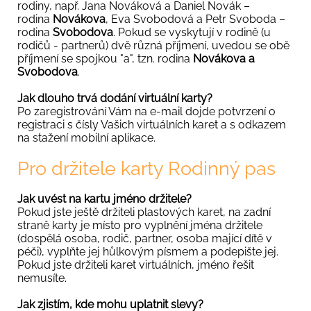
rodiny, např. Jana Nováková a Daniel Novák –
rodina
Novákova
, Eva Svobodová a Petr Svoboda –
rodina
Svobodova
. Pokud se vyskytují v rodině (u
rodičů - partnerů) dvě různá příjmení, uvedou se obě
příjmení se spojkou "a", tzn. rodina
Novákova a
Svobodova
.
Jak dlouho trvá dodání virtuální karty?
Po zaregistrování Vám na e-mail dojde potvrzení o
registraci s čísly Vašich virtuálních karet a s odkazem
na stažení mobilní aplikace.
Pro držitele karty Rodinný pas
Jak uvést na kartu jméno držitele?
Pokud jste ještě držiteli plastových karet, na zadní
straně karty je místo pro vyplnění jména držitele
(dospělá osoba, rodič, partner, osoba mající dítě v
péči), vyplňte jej hůlkovým písmem a podepište jej.
Pokud jste držiteli karet virtuálních, jméno řešit
nemusíte.
Jak zjistím, kde mohu uplatnit slevy?