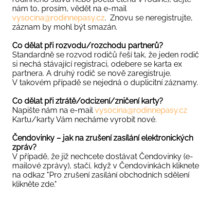
nám to, prosím, vědět na e-mail
vysocina@rodinnepasy.cz
. Znovu se neregistrujte,
záznam by mohl být smazán.
Co dělat při rozvodu/rozchodu partnerů?
Standardně se rozvod rodičů řeší tak, že jeden rodič
si nechá stávající registraci, odebere se karta ex
partnera. A druhý rodič se nově zaregistruje.
V takovém případě se nejedná o duplicitní záznamy.
Co dělat při ztrátě/odcizení/zničení karty?
Napište nám na e-mail
vysocina@rodinnepasy.cz
Kartu/karty Vám necháme vyrobit nové.
Čendovinky – jak na zrušení zasílání elektronických
zpráv?
V případě, že již nechcete dostávat Čendovinky (e-
mailové zprávy), stačí, když v Čendovinkách kliknete
na odkaz "Pro zrušení zasílání obchodních sdělení
klikněte zde."