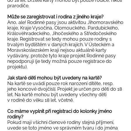
do 18 let. Držiteli karty mohou být pouze rodiče, nikoli
prarodiče.
Může se zaregistrovat i rodina z jiného kraje?
Ano, ale! Rodinné pasy jsou aktivitou Jihomoravského
kraje, Kraje Vysočina, Olomouckého, Pardubického,
Královéhradeckého, Jihočeského a Středočeského
kraje. Registrovat se tedy mohou pouze rodiny s
trvalým bydlištěm v daných krajích. V Ústeckém a
Moravskoslezském kraji nejsou aktuálně karty
vydávány, protože tyto kraje projekt Rodinné pasy
nepodporují (je tedy možná pouze registrace do
projektu).
Jak staré děti mohou být uvedeny na kartě?
Na kartě se uvádí pouze rok narození dítěte, resp.
jeho koncové dvojčíslí. Projekt je určen pro děti do 18
let. Na kartě mohou být uvedeny všechny děti
v rodině do věku 18 let, včetně.
Co máme vyplnit při registraci do kolonky jméno
rodiny?
Pokud mají všichni členové rodiny stejná příjmení,
uvede se toto jméno ve správném tvaru i do jména