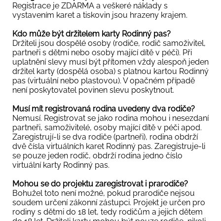
Registrace je ZDARMA a veškeré náklady s
vystavením karet a tiskovin jsou hrazeny krajem.
Kdo může být držitelem karty Rodinný pas?
Držiteli jsou dospělé osoby (rodiče, rodič samoživitel,
partneři s dětmi nebo osoby mající dítě v péči). Při
uplatnění slevy musí být přítomen vždy alespoň jeden
držitel karty (dospělá osoba) s platnou kartou Rodinný
pas (virtuální nebo plastovou). V opačném případě
není poskytovatel povinen slevu poskytnout.
Musí mít registrovaná rodina uvedeny dva rodiče?
Nemusí. Registrovat se jako rodina mohou i nesezdaní
partneři, samoživitelé, osoby mající dítě v péči apod.
Zaregistrují-li se dva rodiče (partneři), rodina obdrží
dvě čísla virtuálních karet Rodinný pas. Zaregistruje-li
se pouze jeden rodič, obdrží rodina jedno číslo
virtuální karty Rodinný pas.
Mohou se do projektu zaregistrovat i prarodiče?
Bohužel toto není možné, pokud prarodiče nejsou
soudem určení zákonní zástupci. Projekt je určen pro
rodiny s dětmi do 18 let, tedy rodičům a jejich dětem