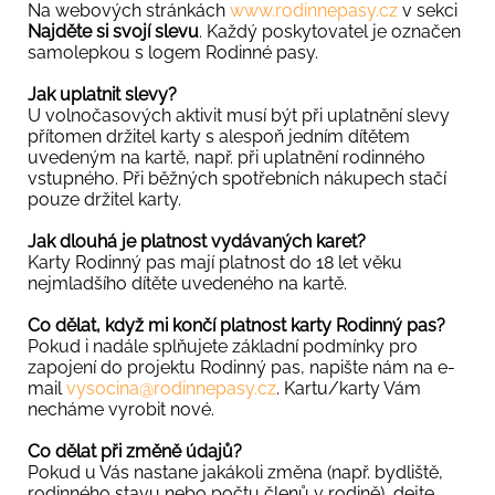
Na webových stránkách
www.rodinnepasy.cz
v sekci
Najděte si svojí slevu
. Každý poskytovatel je označen
samolepkou s logem Rodinné pasy.
Jak uplatnit slevy?
U volnočasových aktivit musí být při uplatnění slevy
přítomen držitel karty s alespoň jedním dítětem
uvedeným na kartě, např. při uplatnění rodinného
vstupného. Při běžných spotřebních nákupech stačí
pouze držitel karty.
Jak dlouhá je platnost vydávaných karet?
Karty Rodinný pas mají platnost do 18 let věku
nejmladšího dítěte uvedeného na kartě.
Co dělat, když mi končí platnost karty Rodinný pas?
Pokud i nadále splňujete základní podmínky pro
zapojení do projektu Rodinný pas, napište nám na e-
mail
vysocina@rodinnepasy.cz
. Kartu/karty Vám
necháme vyrobit nové.
Co dělat při změně údajů?
Pokud u Vás nastane jakákoli změna (např. bydliště,
rodinného stavu nebo počtu členů v rodině), dejte