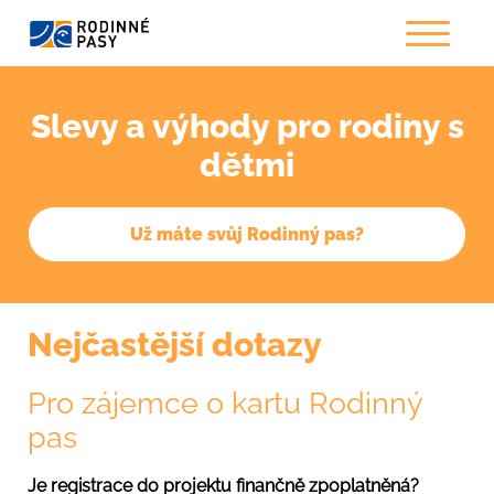
Slevy a výhody pro rodiny s
dětmi
Už máte svůj Rodinný pas?
Nejčastější dotazy
Pro zájemce o kartu Rodinný
pas
Je registrace do projektu finančně zpoplatněná?