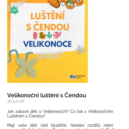
Velikonoční luštění s Čendou
26.3.2026
Jak zabavit děti o Velikonocích? Co tak s Velikonočním
Luštěním s Čendou?
Mají vaše děti rádi bludiště, hledání rozdílů nebo