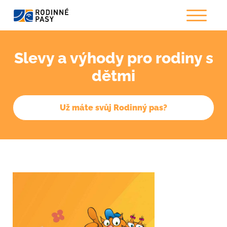
Slevy a výhody pro rodiny s
dětmi
Už máte svůj Rodinný pas?