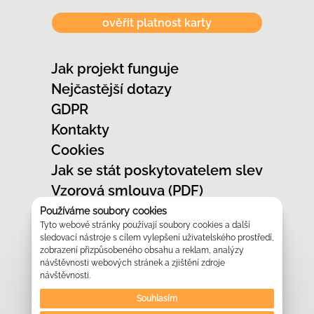
ověřit platnost karty
Jak projekt funguje
Nejčastější dotazy
GDPR
Kontakty
Cookies
Jak se stát poskytovatelem slev
Vzorová smlouva (PDF)
Jak označit provozovnu
Používáme soubory cookies
Tyto webové stránky používají soubory cookies a další
Vzhled slevových karet
sledovací nástroje s cílem vylepšení uživatelského prostředí,
Prezentace projektu
zobrazení přizpůsobeného obsahu a reklam, analýzy
návštěvnosti webových stránek a zjištění zdroje
Kontakt na obchodní zástupce
návštěvnosti.
Logo ke stažení
Souhlasím