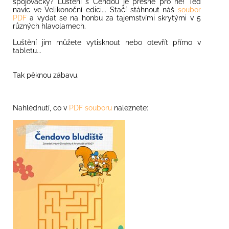
spojovačky? Luštění s Čendou je přesně pro ně! Teď
navíc ve Velikonoční edici... Stačí stáhnout náš
soubor
PDF
a vydat se na honbu za tajemstvími skrytými v 5
různých hlavolamech.
Luštění jim můžete vytisknout nebo otevřít přímo v
tabletu...
Tak pěknou zábavu.
Nahlédnutí, co v
PDF souboru
naleznete: