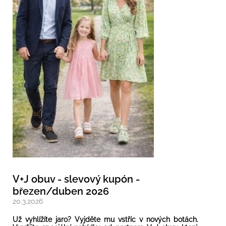
V+J obuv - slevový kupón -
březen/duben 2026
20.3.2026
Už vyhlížíte jaro? Vyjděte mu vstříc v nových botách.