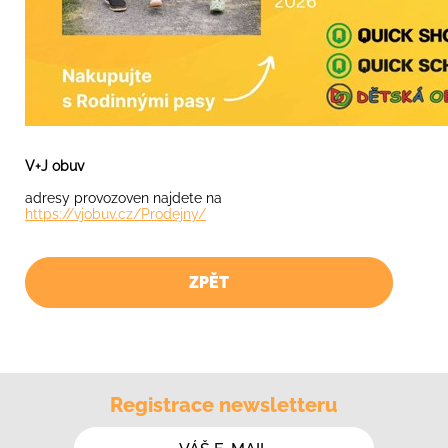
V+J obuv
adresy provozoven najdete na
https://vjobuv.cz/Prodejny/
ZPĚT
Registrace newsletteru