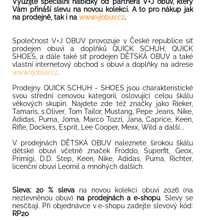
Využijte speciální nabídky od partnera V+J obuv, který
Vám přináší slevu na novou kolekci. A to pro nákup jak
na prodejně, tak i na
www.vjobuv.cz
.
Společnost V+J OBUV provozuje v České republice síť
prodejen obuvi a doplňků QUICK SCHUH, QUICK
SHOES, a dále také síť prodejen DĚTSKÁ OBUV a také
vlastní internetový obchod s obuví a doplňky na adrese
www.vjobuv.cz
.
​Prodejny QUICK SCHUH - SHOES jsou charakteristické
svou střední cenovou kategorií, oslovující celou škálu
věkových skupin. Najdete zde též značky jako Rieker,
Tamaris, s.Oliver, Tom Tailor, Mustang, Pepe Jeans, Nike,
Adidas, Puma, Joma, Marco Tozzi, Jana, Caprice, Keen,
Rifle, Dockers, Esprit, Lee Cooper, Mexx, Wild a další...
​V prodejnách DĚTSKÁ OBUV naleznete širokou škálu
dětské obuvi včetně značek Froddo, Superfit, Geox,
Primigi, D.D. Step, Keen, Nike, Adidas, Puma, Richter,
licenční obuvi Leomil a mnohých dalších.
Sleva: 20 % sleva
na novou kolekci obuvi 2026 (na
nezlevněnou obuv)
na prodejnách a e-shopu
. Slevy se
nesčítají. Při objednávce v e-shopu zadejte slevový kód:
RP20