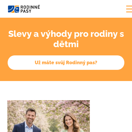
Slevy a výhody pro rodiny s
dětmi
Už máte svůj Rodinný pas?