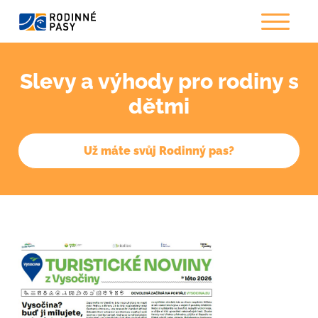
Slevy a výhody pro rodiny s
dětmi
Už máte svůj Rodinný pas?