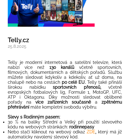
Telly.cz
25.8.2025
Telly je moderní internetová a satelitní televize, která
nabízí více než
130 kanálů
včetně sportovních,
filmových, dokumentárních a dětských pořadů. Službu
můžete sledovat kdykoliv a kdekoliv, ať už doma, na
chalupě nebo na cestách
po celé EU.
Telly také přináší
širokou nabídku
sportovních přenosů,
včetně
evropských fotbalových lig, Formule 1, MotoGP, UFC,
ATP i Oktagonu. Díky možnosti sledovat oblíbené
pořady na
více zařízeních současně
a
zpětnému
přehrávání
máte kompletní svobodu výběru.
Slevy s Rodinným pasem:
30 % na balíky Střední a Velký při použití slevového
kódu na webových stránkách:
rodinnepasy
Nebo stačí kliknout na webový odkaz
ZDE
,
který má již
automaticky navolený slevový kód.