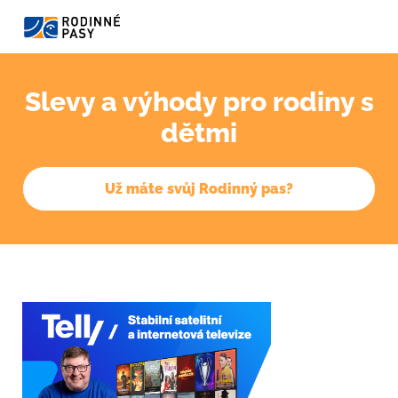
Slevy a výhody pro rodiny s
dětmi
Už máte svůj Rodinný pas?