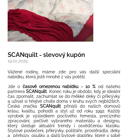
SCANquilt - slevový kupón
19.10.2025
Vážené rodiny, máme zde pro vás další speciální
nabídku, která jistě mnohé z vás potěší.
Jde o
časově omezenou nabídku - 10 %
od našeho
partnera
SCANquilt
. Konec roku je období, kdy je ideální
čas zpomalit, zachumlat se do měkké deky či přikrývky
a užívat si hřejivé chvíle doma v kruhu svých nejbližších.
Česká značka
SCANquilt
přináší do našich domovů
krásu, kvalitu, pohodlí a styl už od roku 1992. Každý
výrobek je výsledkem poctivého řemesla, precizního
zpracování, pečlivě vybraného materiálu a designu,
který sleduje aktuální trendy i osvědčenou klasiku.
Stylové povlečení, přikrývky, polštáře, prostěradla, deky
a přehozy, osušky a další bytové doplňky, které v sobě