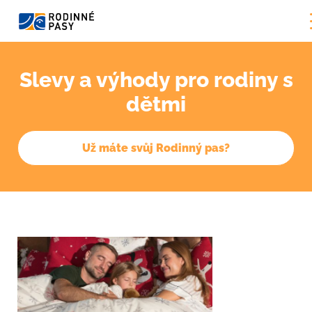
Slevy a výhody pro rodiny s
dětmi
Už máte svůj Rodinný pas?