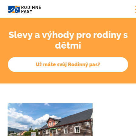
Slevy a výhody pro rodiny s
dětmi
Už máte svůj Rodinný pas?