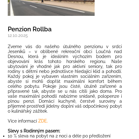
Penzion Rollba
12.10.2025
Zveme vás do našeho útulného penzionu v srdci
Jeseníků – v oblíbené rekreační obci Loučná nad
Desnou, která je ideálním výchozím bodem pro
objevování krás tohoto horského regionu. Naše
ubytování je vhodné jak pro aktivní seniory, tak pro
rodiny s dětmi nebo jednotlivce hledající klid a pohodlí.
Každý pokoj je vybaven vlastním sociálním zařízením,
abyste si mohli dopřát maximální komfort během
celého pobytu. Pokoje jsou čisté, útulně zařízené a
připravené tak, abyste se u nás cítili jako doma. Pro
vaše maximální pohodlí nabízíme snídaně, polopenze i
plnou penzi. Domácí kuchyně, čerstvé suroviny a
příjemné prostředí jídelny doplní váš odpočinkový pobyt
o kulinářský zážitek.
Více informací
ZDE.
Slevy s Rodinným pasem:
10 % sleva na pobyt na 2 noci a déle po předložení