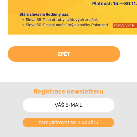
ZPĚT
Registrace newsletteru
zaregistrovat se k odběru