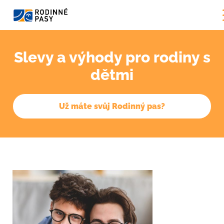
Slevy a výhody pro rodiny s
dětmi
Už máte svůj Rodinný pas?