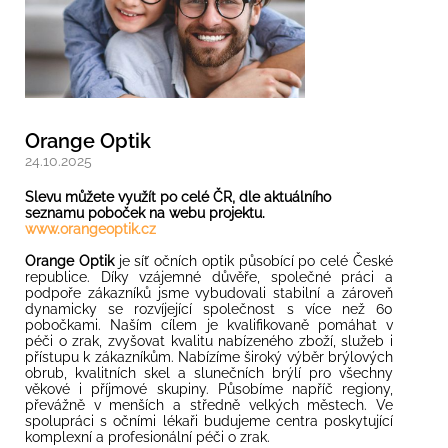
Orange Optik
24.10.2025
Slevu můžete využít po celé ČR, dle aktuálního
seznamu poboček na webu projektu.
www.orangeoptik.cz
Orange Optik
je síť očních optik působící po celé České
republice. Díky vzájemné důvěře, společné práci a
podpoře zákazníků jsme vybudovali stabilní a zároveň
dynamicky se rozvíjející společnost s více než 60
pobočkami. Naším cílem je kvalifikovaně pomáhat v
péči o zrak, zvyšovat kvalitu nabízeného zboží, služeb i
přístupu k zákazníkům. Nabízíme široký výběr brýlových
obrub, kvalitních skel a slunečních brýlí pro všechny
věkové i příjmové skupiny. Působíme napříč regiony,
převážně v menších a středně velkých městech. Ve
spolupráci s očními lékaři budujeme centra poskytující
komplexní a profesionální péči o zrak.