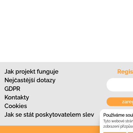
Jak projekt funguje
Regis
Nejčastější dotazy
GDPR
Kontakty
zare
Cookies
Jak se stát poskytovatelem slev
Používáme sou
Tyto webové stránk
zobrazení přizpůs