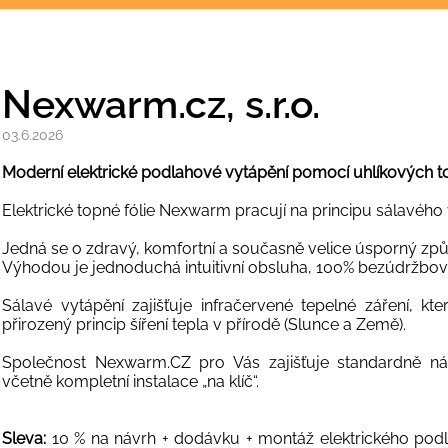
Nexwarm.cz, s.r.o.
03.6.2026
Moderní elektrické podlahové vytápění pomocí uhlíkových t
Elektrické topné fólie Nexwarm pracují na principu sálavého 
Jedná se o zdravý, komfortní a současně velice úsporný způ
Výhodou je jednoduchá intuitivní obsluha, 100% bezúdržbov
Sálavé vytápění zajišťuje infračervené tepelné záření, kt
přirozený princip šíření tepla v přírodě (Slunce a Země).
Společnost Nexwarm.CZ pro Vás zajišťuje standardně ná
včetně kompletní instalace „na klíč“.
Sleva:
10 % na návrh + dodávku + montáž elektrického podla