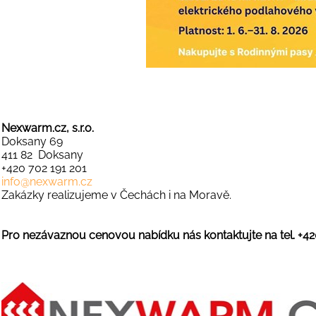
Nexwarm.cz, s.r.o.
Doksany 69
411 82 Doksany
+420 702 191 201
info@nexwarm.cz
Zakázky realizujeme v Čechách i na Moravě.
Pro nezávaznou cenovou nabídku nás kontaktujte na tel. +4