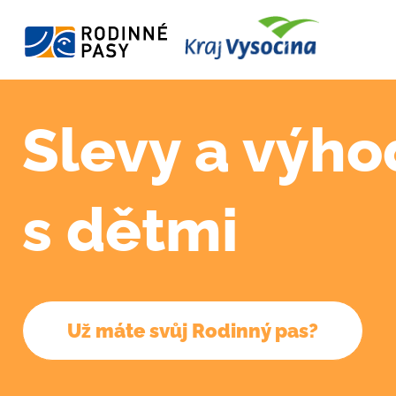
Slevy a výho
s dětmi
Už máte svůj Rodinný pas?