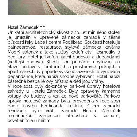
Hotel Zámeček ****
Unikátní architektonický skvost z 20. let minulého století
je umístěn v upravené zámecké zahradě v těsné
blízkosti řeky Labe i centra Poděbrad. Součástí hotelu je
balneoprovoz, restaurace, stylová zámecká kavárna
Modrý salonek a také služby kadeřnictví, kosmetiky a
pedikúry. Hotel je tvořen hlavní budovou a depandancí
(vedlejší budova). Klienti jsou primárně ubytováni na
hlavní budově v komfortních a prostorných pokojích a
apartmánech. (v případě vyšší obsazenosti je využívána
depandance, která nabízí shodné vybavení). Hotel nabízí
částečně bezbariérový přístup a děti jsou vítány.
V roce 2021 byly dokončeny parkové úpravy hotelové
zahrady u Hotelu Zámeček. Byly opraveny kamenné
vstupy do budovy a vzniklo nové parkoviště. Parková
úprava hotelové zahrady byla provedena v roce 2021
podle návrhu Ferdinanda Lefflera. Cílem zahradní
renovace bylo vrátit zahradě Hotelu Zámeček
romantickou zámeckou atmosféru s kašnami,
osvětlením a uměním.