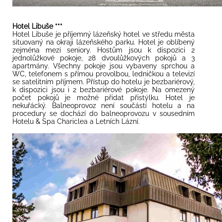
Hotel Libuše ***
Hotel Libuše je příjemný lázeňský hotel ve středu města
situovaný na okraji lázeňského parku. Hotel je oblíbený
zejména mezi seniory. Hostům jsou k dispozici 2
jednolůžkové pokoje, 28 dvoulůžkových pokojů a 3
apartmány. Všechny pokoje jsou vybaveny sprchou a
WC, telefonem s přímou provolbou, ledničkou a televizí
se satelitním příjmem. Přístup do hotelu je bezbariérový,
k dispozici jsou i 2 bezbariérové pokoje. Na omezený
počet pokojů je možné přidat přistýlku. Hotel je
nekuřácký. Balneoprovoz není součástí hotelu a na
procedury se dochází do balneoprovozu v sousedním
Hotelu & Spa Chariclea a Letních Lázní.