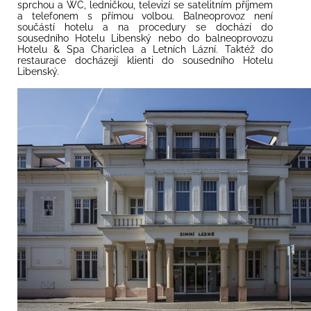
sprchou a WC, ledničkou, televizí se satelitním příjmem
a telefonem s přímou volbou. Balneoprovoz není
součástí hotelu a na procedury se dochází do
sousedního Hotelu Libenský nebo do balneoprovozu
Hotelu & Spa Chariclea a Letních Lázní. Taktéž do
restaurace docházejí klienti do sousedního Hotelu
Libenský.