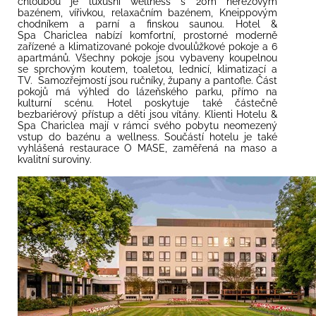
chloubou je luxusní wellness s 20m nerezovým
bazénem, vířivkou, relaxačním bazénem, Kneippovým
chodníkem a parní a finskou saunou. Hotel &
Spa Chariclea nabízí komfortní, prostorné moderně
zařízené a klimatizované pokoje dvoulůžkové pokoje a 6
apartmánů. Všechny pokoje jsou vybaveny koupelnou
se sprchovým koutem, toaletou, lednicí, klimatizací a
TV. Samozřejmostí jsou ručníky, župany a pantofle. Část
pokojů má výhled do lázeňského parku, přímo na
kulturní scénu. Hotel poskytuje také částečně
bezbariérový přístup a děti jsou vítány. Klienti Hotelu &
Spa Chariclea mají v rámci svého pobytu neomezený
vstup do bazénu a wellness. Součástí hotelu je také
vyhlášená restaurace O MASE, zaměřená na maso a
kvalitní suroviny.