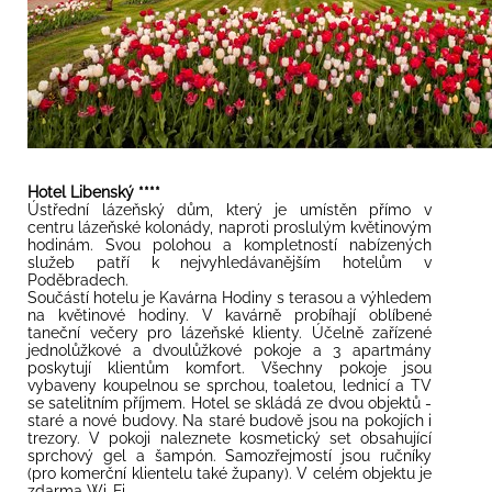
Hotel Libenský ****
Ústřední lázeňský dům, který je umístěn přímo v
centru lázeňské kolonády, naproti proslulým květinovým
hodinám. Svou polohou a kompletností nabízených
služeb patří k nejvyhledávanějším hotelům v
Poděbradech.
Součástí hotelu je Kavárna Hodiny s terasou a výhledem
na květinové hodiny. V kavárně probíhají oblíbené
taneční večery pro lázeňské klienty. Účelně zařízené
jednolůžkové a dvoulůžkové pokoje a 3 apartmány
poskytují klientům komfort. Všechny pokoje jsou
vybaveny koupelnou se sprchou, toaletou, lednicí a TV
se satelitním příjmem. Hotel se skládá ze dvou objektů -
staré a nové budovy. Na staré budově jsou na pokojích i
trezory. V pokoji naleznete kosmetický set obsahující
sprchový gel a šampón. Samozřejmostí jsou ručníky
(pro komerční klientelu také župany). V celém objektu je
zdarma Wi-Fi.