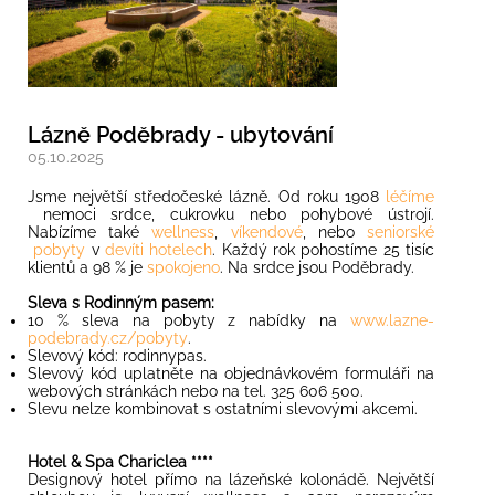
Lázně Poděbrady - ubytování
05.10.2025
Jsme největší středočeské lázně. Od roku 1908
léčíme
nemoci srdce, cukrovku nebo pohybové ústrojí.
Nabízíme také
wellness
,
víkendové
, nebo
seniorské
pobyty
v
devíti hotelech
. Každý rok pohostíme 25 tisíc
klientů a 98 % je
spokojeno
. Na srdce jsou Poděbrady.
Sleva s Rodinným pasem:
10 % sleva na pobyty z nabídky na
www.lazne-
podebrady.cz/pobyty
.
Slevový kód: rodinnypas.
Slevový kód uplatněte na objednávkovém formuláři na
webových stránkách nebo na tel. 325 606 500.
Slevu nelze kombinovat s ostatními slevovými akcemi.
Hotel & Spa Chariclea ****
Designový hotel přímo na lázeňské kolonádě. Největší