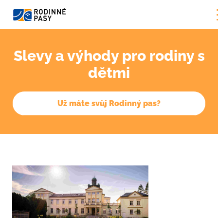
Slevy a výhody pro rodiny s
dětmi
Už máte svůj Rodinný pas?