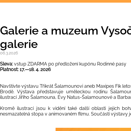
Galerie a muzeum Vysoč
galerie
06.3.2026
Sleva:
vstup ZDARMA po předložení kupónu Rodinné pasy
Platnost: 17.—18. 4. 2026
Navštivte výstavu Třikrát Šalamounovi aneb Maxipes Fík letos
Brodě. Výstava představuje uměleckou rodinu Šalamou
ilustrací Jiřího Šalamouna, Evy Natus-Šalamounové a Barb
Kromě ilustrací jsou k vidění také další oblasti jejich bo
nesmazatelná stopa v animovaném filmu. Součástí výstavy je