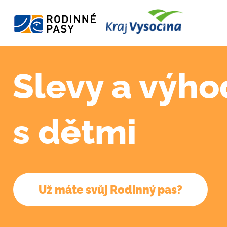
Slevy a výho
s dětmi
Už máte svůj Rodinný pas?