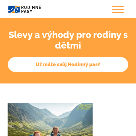
Slevy a výhody pro rodiny s
dětmi
Už máte svůj Rodinný pas?