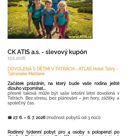
CK ATIS a.s. - slevový kupón
13.5.2026
DOVOLENÁ S DĚTMI V TATRÁCH - ATLAS Hotel Tatry -
Tatranske Matliare
Začátek prázdnin, na který bude vaše rodina ještě
dlouho vzpomínat...
přesně taková může být vaše letošní letní dovolená v
Tatrách. Bez stresu, bez plánování – jen hory, zážitky a
společný čas.
📅 27. 6. – 6. 7. 2026
(možnost pobytů od 3 nocí)
Rodinný týdenní pobyt pro 4 osoby s polopenzí po