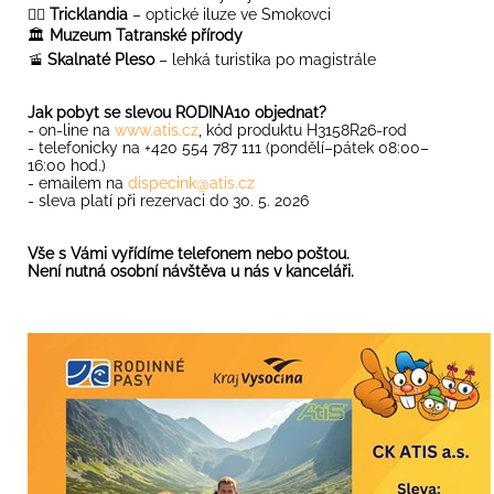
😵‍💫
Tricklandia
– optické iluze ve Smokovci
🏛️
Muzeum Tatranské přírody
🚡
Skalnaté Pleso
– lehká turistika po magistrále
Jak pobyt se slevou RODINA10 objednat?
- on-line na
www.atis.cz
, kód produktu H3158R26-rod
- telefonicky na +420 554 787 111 (pondělí–pátek 08:00–
16:00 hod.)
- emailem na
dispecink@atis.cz
- sleva platí při rezervaci do 30. 5. 2026
Vše s Vámi vyřídíme telefonem nebo poštou.
Není nutná osobní návštěva u nás v kanceláři.