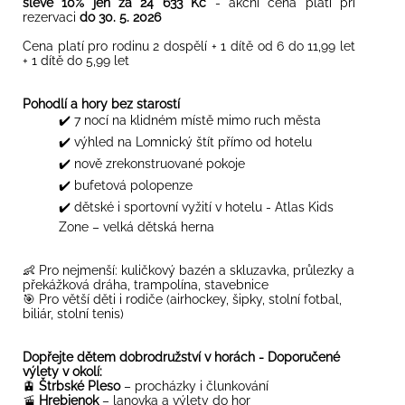
slevě 10% jen za 24 633 Kč
- akční cena platí při
rezervaci
do 30. 5. 2026
Cena platí pro rodinu 2 dospělí + 1 dítě od 6 do 11,99 let
+ 1 dítě do 5,99 let
Pohodlí a hory bez starostí
✔️ 7 nocí na klidném místě mimo ruch města
✔️ výhled na Lomnický štít přímo od hotelu
✔️ nově zrekonstruované pokoje
✔️ bufetová polopenze
✔️ dětské i sportovní vyžití v hotelu - Atlas Kids
Zone – velká dětská herna
👶 Pro nejmenší: kuličkový bazén a skluzavka, průlezky a
překážková dráha, trampolína, stavebnice
🎯 Pro větší děti i rodiče (airhockey, šipky, stolní fotbal,
biliár, stolní tenis)
Dopřejte dětem dobrodružství v horách
- Doporučené
výlety v okolí:
🚊
Štrbské Pleso
– procházky i člunkování
🚡
Hrebienok
– lanovka a výlety do hor